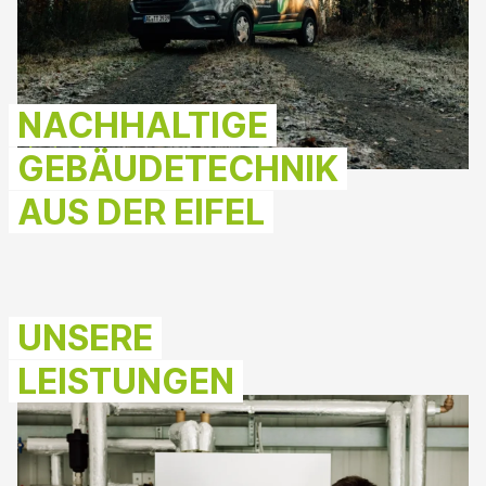
NACHHALTIGE
NACH OBEN
GEBÄUDETECHNIK
AUS DER EIFEL
UNSERE
LEISTUNGEN